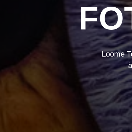
FO
Loome T
ä