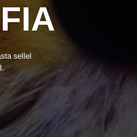
FIA
asta sellel
l.