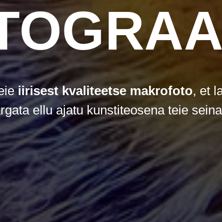
TOGRAA
eie
iirisest kvaliteetse makrofoto
, et l
rgata ellu ajatu kunstiteosena teie seina